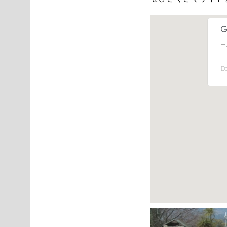
Th
Do